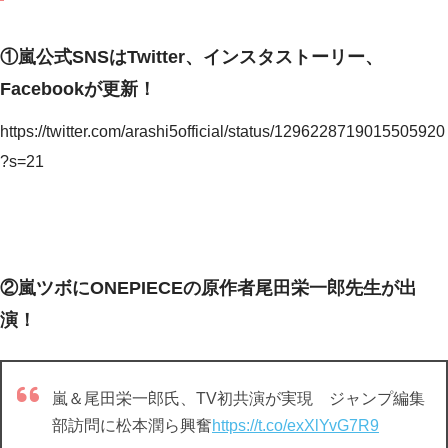
①嵐公式SNSはTwitter、インスタストーリー、
Facebookが更新！
https://twitter.com/arashi5official/status/1296228719015505920
?s=21
②嵐ツボにONEPIECEの原作者尾田栄一郎先生が出
演！
嵐＆尾田栄一郎氏、TV初共演が実現 ジャンプ編集
部訪問に松本潤ら興奮
https://t.co/exXlYvG7R9