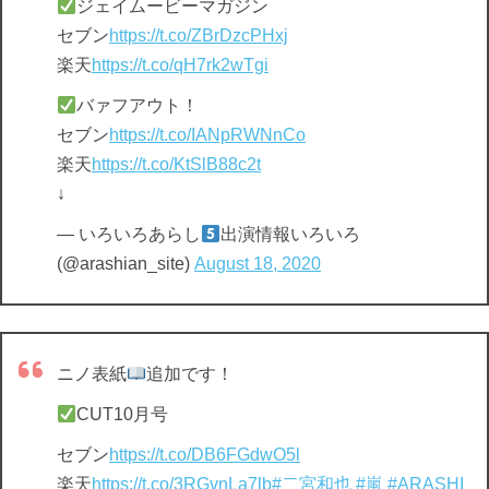
ジェイムービーマガジン
セブン
https://t.co/ZBrDzcPHxj
楽天
https://t.co/qH7rk2wTgi
バァフアウト！
セブン
https://t.co/IANpRWNnCo
楽天
https://t.co/KtSlB88c2t
↓
— いろいろあらし
出演情報いろいろ
(@arashian_site)
August 18, 2020
ニノ表紙
追加です！
CUT10月号
セブン
https://t.co/DB6FGdwO5l
楽天
https://t.co/3RGvnLa7lb
#二宮和也
#嵐
#ARASHI