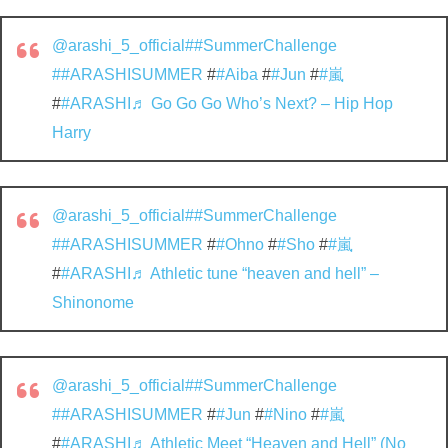
@arashi_5_official
##SummerChallenge
##ARASHISUMMER
#
#Aiba
#
#Jun
#
#嵐
#
#ARASHI
♬ Go Go Go Who’s Next? – Hip Hop
Harry
@arashi_5_official
##SummerChallenge
##ARASHISUMMER
#
#Ohno
#
#Sho
#
#嵐
#
#ARASHI
♬ Athletic tune “heaven and hell” –
Shinonome
@arashi_5_official
##SummerChallenge
##ARASHISUMMER
#
#Jun
#
#Nino
#
#嵐
#
#ARASHI
♬ Athletic Meet “Heaven and Hell” (No