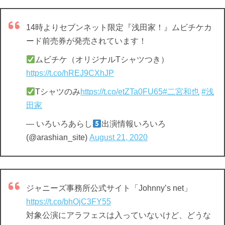
14時よりセブンネット限定『浅田家！』ムビチケカ
ード前売券が発売されています！
ムビチケ（オリジナルTシャツつき）
https://t.co/hREJ9CXhJP
Tシャツのみ
https://t.co/etZTa0FU65
#二宮和也
#浅
田家
— いろいろあらし
出演情報いろいろ
(@arashian_site)
August 21, 2020
ジャニーズ事務所公式サイト「Johnny’s net」
https://t.co/bhOjC3FY55
対象公演にアラフェスは入っていないけど、どうな