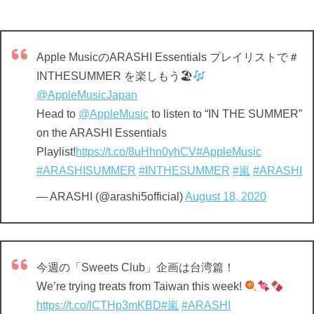
Apple MusicのARASHI Essentials プレイリストで＃
INTHESUMMER を楽しもう🏖
@AppleMusicJapan
Head to
@AppleMusic
to listen to “IN THE SUMMER”
on the ARASHI Essentials
Playlist!
https://t.co/8uHhn0yhCV
#AppleMusic
#ARASHISUMMER
#INTHESUMMER
#嵐
#ARASHI
— ARASHI (@arashi5official)
August 18, 2020
今週の「Sweets Club」企画は台湾篇！
We’re trying treats from Taiwan this week!
https://t.co/lCTHp3mKBD
#嵐
#ARASHI