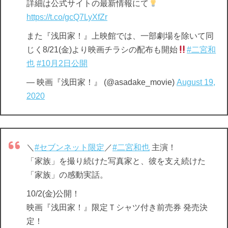
詳細は公式サイトの最新情報にて
https://t.co/gcQ7LyXfZr
また『浅田家！』上映館では、一部劇場を除いて同
じく8/21(金)より映画チラシの配布も開始
#二宮和
也
#10月2日公開
— 映画『浅田家！』 (@asadake_movie)
August 19,
2020
＼
#セブンネット限定
／
#二宮和也
主演！
「家族」を撮り続けた写真家と、彼を支え続けた
「家族」の感動実話。
10/2(金)公開！
映画『浅田家！』限定Ｔシャツ付き前売券 発売決
定！