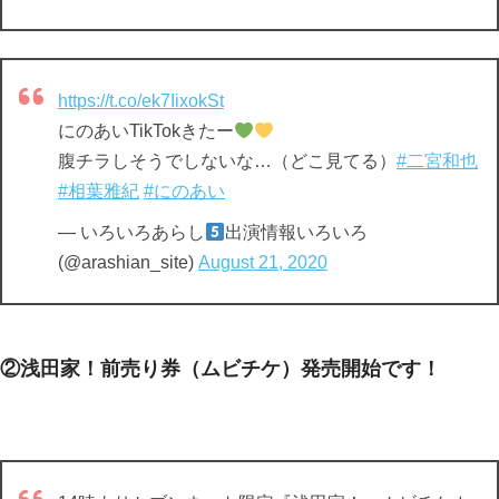
https://t.co/ek7IixokSt
にのあいTikTokきたー
腹チラしそうでしないな…（どこ見てる）
#二宮和也
#相葉雅紀
#にのあい
— いろいろあらし
出演情報いろいろ
(@arashian_site)
August 21, 2020
②浅田家！前売り券（ムビチケ）発売開始です！