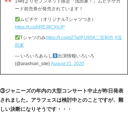
14時よりセブンネット限定『浅田家！』ムビチケカ
ード前売券が発売されています！
ムビチケ（オリジナルTシャツつき）
https://t.co/hREJ9CXhJP
Tシャツのみ
https://t.co/etZTa0FU65
#二宮和也
#浅
田家
— いろいろあらし
出演情報いろいろ
(@arashian_site)
August 21, 2020
③ジャニーズの年内の大型コンサート中止が昨日発表
されました。アラフェスは検討中とのことですが、難
しい決断になりそうです・・・