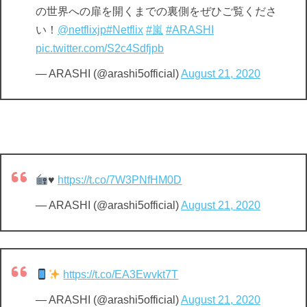
の世界への扉を開くまでの裏側をぜひご覧くださ
い！
@netflixjp
#Netflix
#嵐
#ARASHI
pic.twitter.com/S2c4Sdfjpb
— ARASHI (@arashi5official)
August 21, 2020
♥️
https://t.co/7W3PNfHM0D
— ARASHI (@arashi5official)
August 21, 2020
https://t.co/EA3Ewvkt7T
— ARASHI (@arashi5official)
August 21, 2020