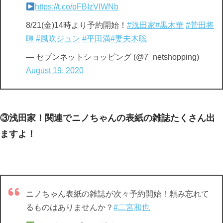
https://t.co/pFBIzVIWNb
8/21(金)14時より予約開始！
#浅田家
#黒木華
#菅田将
暉
#風吹ジュン
#平田満
#妻夫木聡
— セブンネットショッピング (@7_netshopping)
August 19, 2020
③浅田家！関連でニノちゃんの表紙の雑誌たくさん出
ますよ！
ニノちゃん表紙の雑誌が次々予約開始！頼み忘れて
るものはありませんか？
#二宮和也