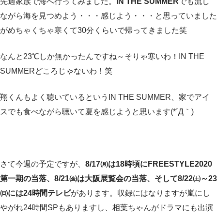
先週家族で海へ行ってみました。
IN THE SUMMER
でも流し
ながら海を見つめよう・・・感じよう・・・と思っていました
がめちゃくちゃ寒くて30分くらいで帰ってきました笑
なんと23℃しか無かったんですね～そりゃ寒いわ！IN THE
SUMMERどころじゃないわ！笑
翔くんもよく聴いているというIN THE SUMMER、家でアイ
スでも食べながら聴いて夏を感じようと思います(*´Д｀)
さて今週の予定ですが、
8/17㈪は18時頃にFREESTYLE2020
第一期の当落、8/21㈮は大阪展覧会の当落、そして8/22㈯～23
㈰には24時間テレビ
があります。収録にはなりますが嵐にし
やがれ24時間SPもありますし、相葉ちゃんがドラマにも出演