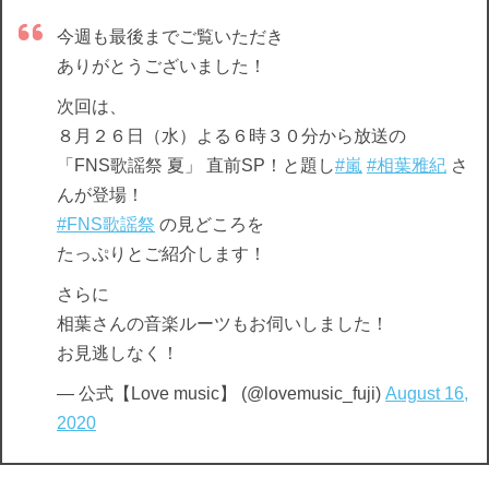
今週も最後までご覧いただき
ありがとうございました！
次回は、
８月２６日（水）よる６時３０分から放送の
「FNS歌謡祭 夏」 直前SP！と題し
#嵐
#相葉雅紀
さ
んが登場！
#FNS歌謡祭
の見どころを
たっぷりとご紹介します！
さらに
相葉さんの音楽ルーツもお伺いしました！
お見逃しなく！
— 公式【Love music】 (@lovemusic_fuji)
August 16,
2020