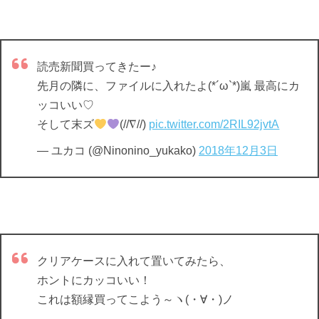
読売新聞買ってきたー♪
先月の隣に、ファイルに入れたよ(*´ω`*)嵐 最高にカ
ッコいい♡
そして末ズ
(//∇//)
pic.twitter.com/2RIL92jvtA
— ユカコ (@Ninonino_yukako)
2018年12月3日
クリアケースに入れて置いてみたら、
ホントにカッコいい！
これは額縁買ってこよう～ヽ(・∀・)ノ