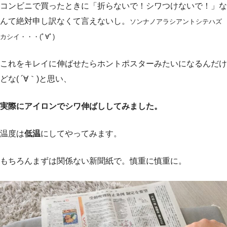
コンビニで買ったときに「折らないで！シワつけないで！」な
んて絶対申し訳なくて言えないし。
ソンナノアラシアントシテハズ
カシイ・・・(ﾟ∀ﾟ)
これをキレイに伸ばせたらホントポスターみたいになるんだけ
どな( ´∀｀)と思い、
実際にアイロンでシワ伸ばししてみました。
温度は
低温
にしてやってみます。
もちろんまずは関係ない新聞紙で。慎重に慎重に。