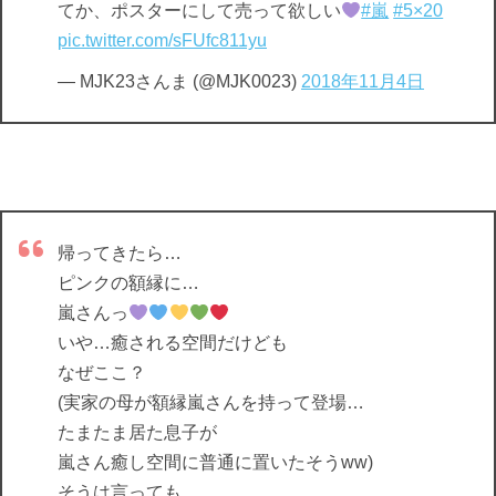
てか、ポスターにして売って欲しい
#嵐
#5×20
pic.twitter.com/sFUfc811yu
— MJK23さんま (@MJK0023)
2018年11月4日
帰ってきたら…
ピンクの額縁に…
嵐さんっ
いや…癒される空間だけども
なぜここ？
(実家の母が額縁嵐さんを持って登場…
たまたま居た息子が
嵐さん癒し空間に普通に置いたそうww)
そうは言っても