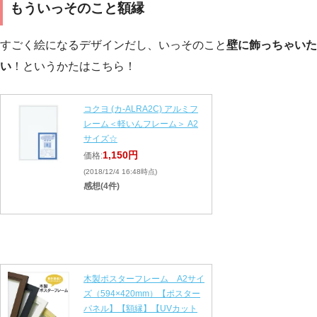
もういっそのこと額縁
すごく絵になるデザインだし、いっそのこと
壁に飾っちゃいた
い
！というかたはこちら！
コクヨ (カ-ALRA2C) アルミフ
レーム＜軽いんフレーム＞ A2
サイズ☆
1,150円
価格:
(2018/12/4 16:48時点)
感想(4件)
木製ポスターフレーム A2サイ
ズ（594×420mm）【ポスター
パネル】【額縁】【UVカット