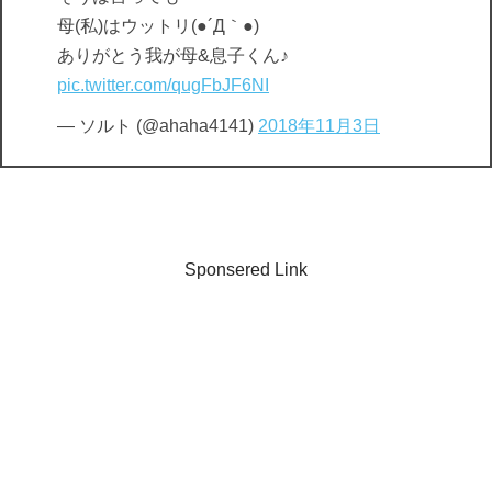
母(私)はウットリ(●´Д｀●)
ありがとう我が母&息子くん♪
pic.twitter.com/qugFbJF6NI
— ソルト (@ahaha4141)
2018年11月3日
Sponsered Link