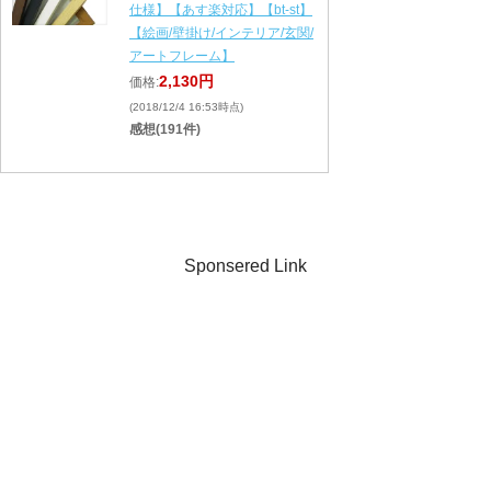
仕様】【あす楽対応】【bt-st】
【絵画/壁掛け/インテリア/玄関/
アートフレーム】
2,130円
価格:
(2018/12/4 16:53時点)
感想(191件)
Sponsered Link