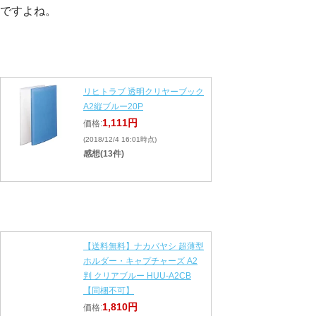
ですよね。
リヒトラブ 透明クリヤーブック
A2縦ブルー20P
1,111円
価格:
(2018/12/4 16:01時点)
感想(13件)
【送料無料】ナカバヤシ 超薄型
ホルダー・キャプチャーズ A2
判 クリアブルー HUU-A2CB
【同梱不可】
1,810円
価格: