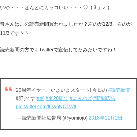
いや・・・ほんとにカッコいい・・・♡_(:3 」∠ )_
皆さんはこの読売新聞買われましたか？左のが12/3、右のが
11/3です＾＾
読売新聞の方でもTwitterで宣伝してたみたいですね！
20周年イヤー、いよいよスタート! 今日の
#読売新聞
朝刊です!
#嵐
#嵐20周年
#よみバズ
#新聞広告
pic.twitter.com/IOwpNO1Wtt
— 読売新聞社広告局 (@yomiojo)
2018年11月2日