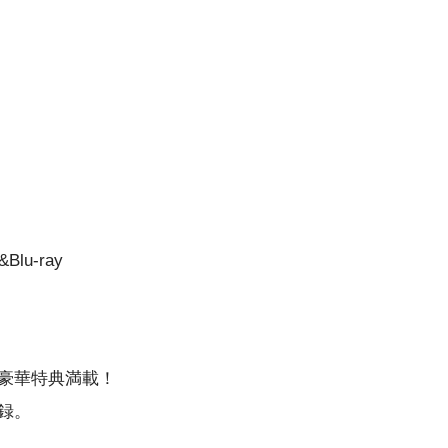
u-ray
か豪華特典満載！
収録。