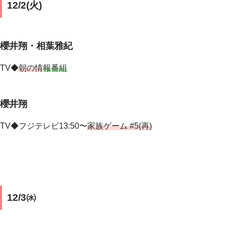
12/2(火)
櫻井翔・相葉雅紀
TV◆
朝の情
報番組
櫻井翔
TV◆フジテレビ13:50〜
家族ゲーム #5(再)
12/3㈬