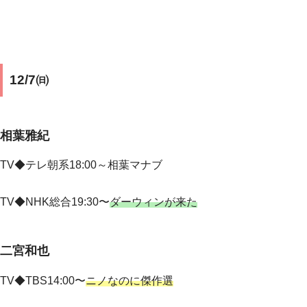
12/7㈰
相葉雅紀
TV◆
テレ朝系18:00～相葉マナブ
TV◆NHK総合19:30〜
ダーウィンが来た
二宮和也
TV◆TBS14:00〜
ニノなのに傑作選