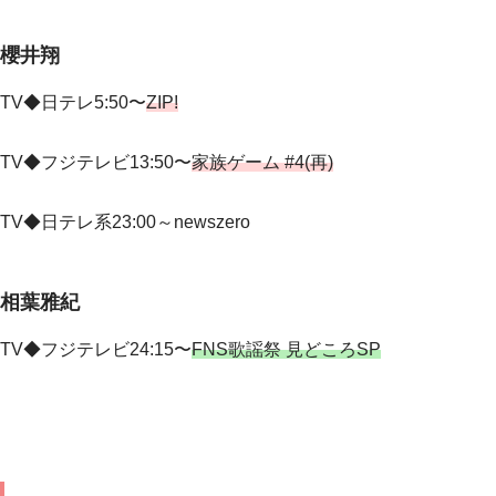
櫻井翔
TV◆日テレ5:50〜
ZIP!
TV◆フジテレビ13:50〜
家族ゲーム #4(再)
TV◆
日テレ系23:00～newszero
相葉雅紀
TV◆フジテレビ24:15〜
FNS歌謡祭 見どころSP