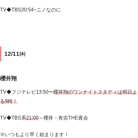
TV◆TBS20:54~ニノなのに
12/11㈭
櫻井翔
TV◆フジテレビ13:50〜
櫻井翔のワンナイトスタディは明日よ
る9時！
TV◆
TBS系
21:00
～櫻井・有吉THE夜会
※いつもより早く始まります！