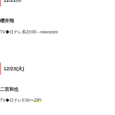
12/22㈪
櫻井翔
TV◆
日テレ系23:00～newszero
12/23(火)
二宮和也
TV◆日テレ5:50〜
ZIP!