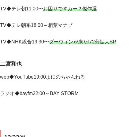
TV◆テレ朝11:00〜
お困りですカー？傑作選
TV◆
テレ朝系18:00～相葉マナブ
TV◆
NHK総合19:30〜
ダーウィンが来た!72分拡大SP
二宮和也
web◆YouTube19:00よにのちゃんねる
ラジオ◆bayfm22:00～BAY STORM