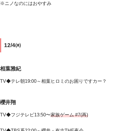
※ニノなのにはおやすみ
12/4㈭
相葉雅紀
TV◆テレ朝19:00～相葉ヒロミのお困りですカー？
櫻井翔
TV◆フジテレビ13:50〜
家族ゲーム #7(再)
TV◆
TBS系22:00～櫻井・有吉THE夜会