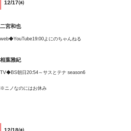
12/17㈬
二宮和也
web◆YouTube19:00よにのちゃんねる
相葉雅紀
TV◆BS朝日20:54～サスとテナ season6
※ニノなのにはお休み
12/18㈭