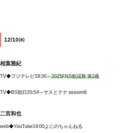
12/10㈬
相葉雅紀
TV◆フジテレビ18:30～
2025FNS歌謡祭 第2夜
TV◆BS朝日20:54～サスとテナ season6
二宮和也
web◆YouTube19:00よにのちゃんねる