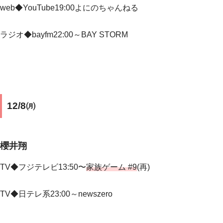
web◆YouTube19:00よにのちゃんねる
ラジオ◆bayfm22:00～BAY STORM
12/8㈪
櫻井翔
TV◆フジテレビ13:50〜
家族ゲーム #9
(再)
TV◆
日テレ系23:00～newszero