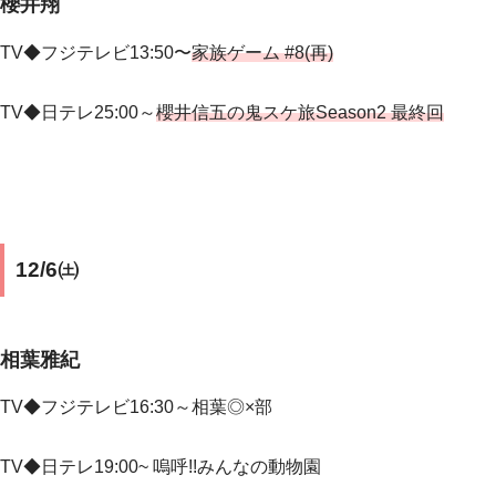
櫻井翔
TV◆フジテレビ13:50〜
家族ゲーム #8(再)
TV◆日テレ25:00～
櫻井信五の鬼スケ旅Season2 最終回
12/6㈯
相葉雅紀
TV◆フジテレビ16:30～相葉◎×部
TV◆日テレ19:00~
嗚呼!!みんなの動物園