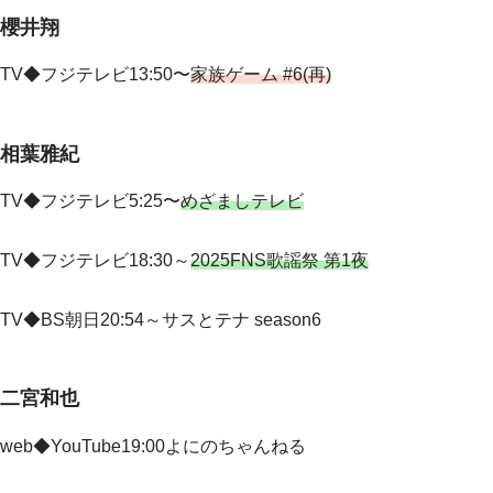
櫻井翔
TV◆フジテレビ13:50〜
家族ゲーム #6(再)
相葉雅紀
TV◆
フジテレビ5:25〜
めざましテレビ
TV◆フジテレビ18:30～
2025FNS歌謡祭 第1夜
TV◆BS朝日20:54～サスとテナ season6
二宮和也
web◆YouTube19:00よにのちゃんねる