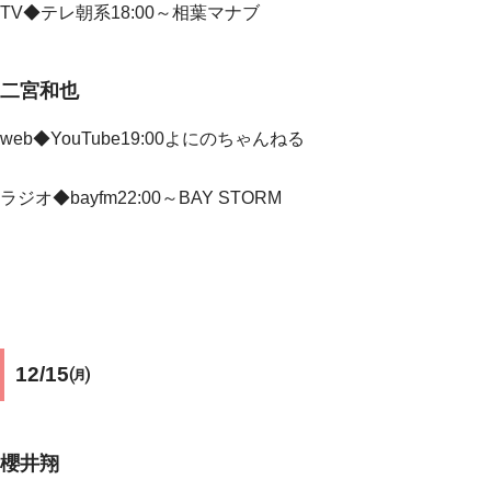
TV◆
テレ朝系18:00～相葉マナブ
二宮和也
web◆YouTube19:00よにのちゃんねる
ラジオ◆bayfm22:00～BAY STORM
12/15㈪
櫻井翔