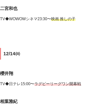
二宮和也
TV◆
WOWOWシネマ23:30〜
映画 推しの子
12/14㈰
櫻井翔
TV◆
日テレ15:00〜
ラグビーリーグワン開幕戦
相葉雅紀