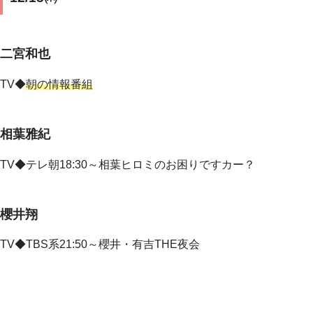
二宮和也
TV◆
朝の情報番組
相葉雅紀
TV◆テレ朝18:30～相葉ヒロミのお困りですカー？
櫻井翔
TV◆
TBS系21:50～櫻井・有吉THE夜会