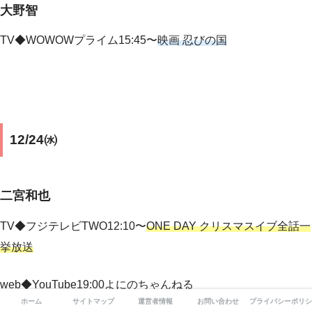
大野智
TV◆
WOWOWプライム15:45〜
映画 忍びの国
12/24㈬
二宮和也
TV◆フジテレビTWO12:10〜
ONE DAY クリスマスイブ全話一
挙放送
web◆YouTube19:00よにのちゃんねる
ホーム
サイトマップ
運営者情報
お問い合わせ
プライバシーポリシ