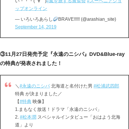
い・・・( ´∀｀)
#嵐を旅する展覧会
#スーベニアショ
ップオンライン
— いろいろあらし
BRAVE!!!!! (@arashian_site)
September 14, 2019
③11月27日発売予定『永遠のニシパ』DVD&Blue-ray
の特典が発表されました！
＼
#永遠のニシパ
北海道と名付けた男
#松浦武四郎
特典 が決まりました／
【
#特典
映像】
1.まもなく放送！ドラマ「永遠のニシパ」
2.
#松本潤
スペシャルインタビュー「おはよう北海
道」より