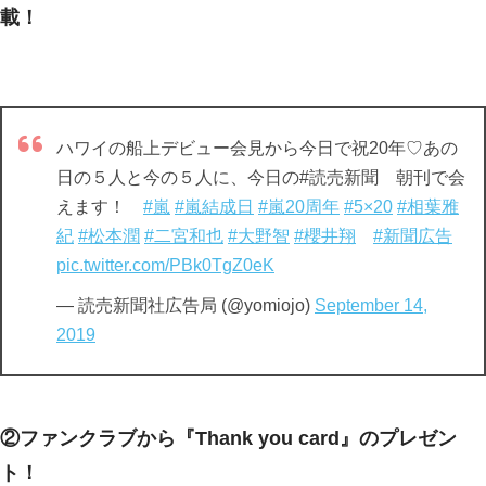
載！
ハワイの船上デビュー会見から今日で祝20年♡あの
日の５人と今の５人に、今日の#読売新聞 朝刊で会
えます！
#嵐
#嵐結成日
#嵐20周年
#5×20
#相葉雅
紀
#松本潤
#二宮和也
#大野智
#櫻井翔
#新聞広告
pic.twitter.com/PBk0TgZ0eK
— 読売新聞社広告局 (@yomiojo)
September 14,
2019
②ファンクラブから『Thank you card』のプレゼン
ト！