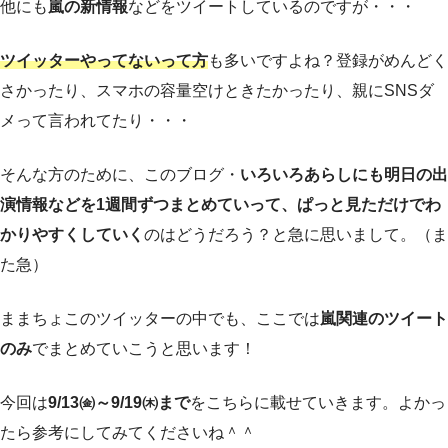
他にも
嵐の新情報
などをツイートしているのですが・・・
ツイッターやってないって方
も多いですよね？登録がめんどく
さかったり、スマホの容量空けときたかったり、親にSNSダ
メって言われてたり・・・
そんな方のために、このブログ・
いろいろあらしにも明日の出
演情報などを1週間ずつまとめていって、ぱっと見ただけでわ
かりやすくしていく
のはどうだろう？と急に思いまして。（ま
た急）
ままちょこのツイッターの中でも、ここでは
嵐関連のツイート
のみ
でまとめていこうと思います！
今回は
9/13㈮～9/19㈭まで
をこちらに載せていきます。よかっ
たら参考にしてみてくださいね＾＾