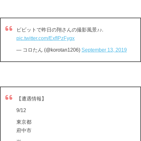
ビビットで昨日の翔さんの撮影風景♪♪.
pic.twitter.com/ExfIPzFygx
— コロたん (@korotan1206)
September 13, 2019
【遭遇情報】
9/12
東京都
府中市