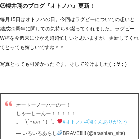
③櫻井翔のブログ『オトノハ』更新！
毎月15日はオトノハの日。今回はラグビーについての想いと
結成20周年に関しての気持ちを綴ってくれました。ラグビー
W杯を今週末にひかえ超超忙しいと思いますが、更新してくれ
てとっても嬉しいですね＾＾
写真とっても可愛かったです。そして泣けました( ；∀；)
オートーノーハーのー！
しゃーしーんー！！！！！
。゜(´∩ω∩｀)゜。
#オトノハ
#翔くんありがとう
— いろいろあらし
BRAVE!!!!! (@arashian_site)