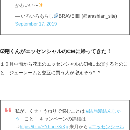
かわいい〜
— いろいろあらし
BRAVE!!!!! (@arashian_site)
September 17, 2019
➁翔くんがエッセンシャルのCMに帰ってきた！
１０月中旬から花王のエッセンシャルのCMに出演するとのこ
と！ジューレームと交互に買う人が増えそう^_^
私が、くせ・うねりで悩むことは
#結局髪結んじゃ
う
こと！ キャンペーンの詳細は
⇒
https://t.co/PYhhceXiKp
来月から
#エッセンシャル