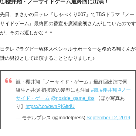
①櫻井翔・ノーサイドゲーム最終回に出演！
先日、まさかの日テレ『しゃべくり007』でTBSドラマ『ノー
サイドゲーム』最終回の番宣を廣瀬俊朗さんがしていたのです
が、そのお返しかな＾＾
日テレでラグビーW杯スペシャルサポーターを務める翔くんが
謎の男役として出演することとなりました♪
嵐・櫻井翔「ノーサイド・ゲーム」最終回出演で同
級生と共演 初披露の髪型にも注目
#嵐
#櫻井翔
#ノー
サイド・ゲーム
@noside_game_tbs
【ほか写真あ
り】
https://t.co/qwaRjGftdU
— モデルプレス (@modelpress)
September 12, 2019