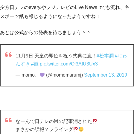
夕方日テレのevery.やフジテレビのLive News itでも流れ、各
スポーツ紙も報じるようになったようですね！
あとは公式からの発表を待ちましょう＾＾
11月9日 天皇の即位を祝う式典に嵐！
#松本潤
#じゅ
んすき
#嵐
pic.twitter.com/Of3AfU3Ux3
— momo。
(@momomarumj)
September 13, 2019
なーんで日テレの嵐の記事消された
まさかの誤報？フライング