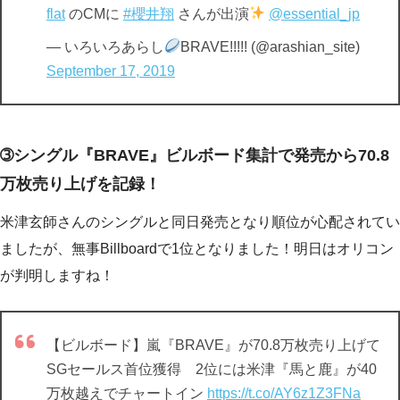
flat
のCMに
#櫻井翔
さんが出演
@essential_jp
— いろいろあらし
BRAVE!!!!! (@arashian_site)
September 17, 2019
➂シングル『BRAVE』ビルボード集計で発売から70.8
万枚売り上げを記録！
米津玄師さんのシングルと同日発売となり順位が心配されてい
ましたが、無事Billboardで1位となりました！明日はオリコン
が判明しますね！
【ビルボード】嵐『BRAVE』が70.8万枚売り上げて
SGセールス首位獲得 2位には米津『馬と鹿』が40
万枚越えでチャートイン
https://t.co/AY6z1Z3FNa