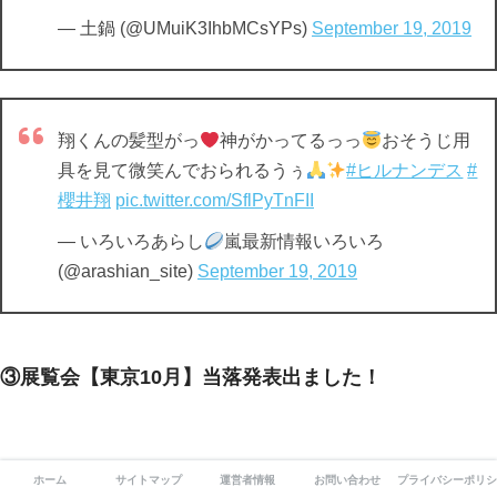
— 土鍋 (@UMuiK3IhbMCsYPs)
September 19, 2019
翔くんの髪型がっ
神がかってるっっ
おそうじ用
具を見て微笑んでおられるうぅ
#ヒルナンデス
#
櫻井翔
pic.twitter.com/SflPyTnFII
— いろいろあらし
嵐最新情報いろいろ
(@arashian_site)
September 19, 2019
③展覧会【東京10月】当落発表出ました！
ホーム
サイトマップ
運営者情報
お問い合わせ
プライバシーポリシ