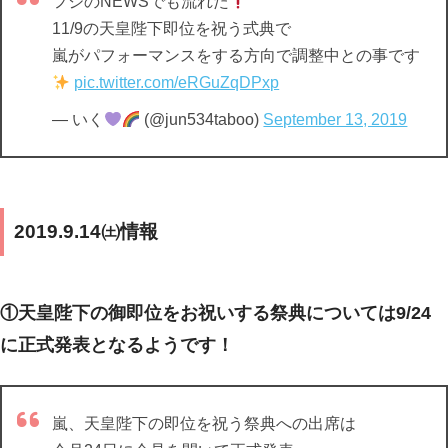
フジのNEWSでも流れた
11/9の天皇陛下即位を祝う式典で
嵐がパフォーマンスをする方向で調整中との事です
pic.twitter.com/eRGuZqDPxp
— いく
(@jun534taboo)
September 13, 2019
2019.9.14㈯情報
①天皇陛下の御即位をお祝いする祭典については9/24
に正式発表となるようです！
嵐、天皇陛下の即位を祝う祭典への出席は