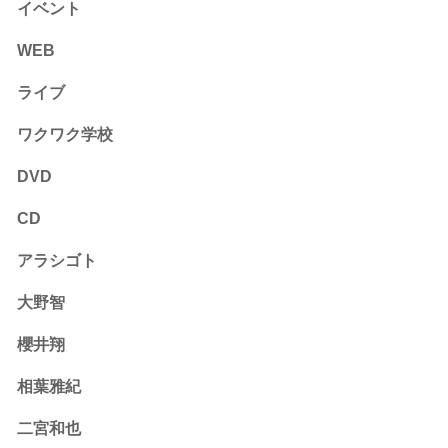
イベント
WEB
ライブ
ワクワク学校
DVD
CD
アラシゴト
大野智
櫻井翔
相葉雅紀
二宮和也