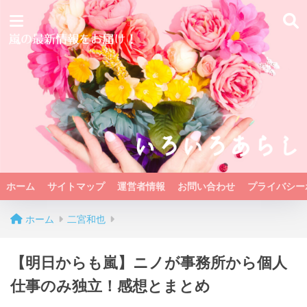
ホーム
サイトマップ
運営者情報
お問い合わせ
プライバシー
ホーム
二宮和也
【明日からも嵐】ニノが事務所から個人
仕事のみ独立！感想とまとめ