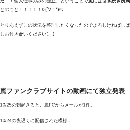
た…！
個人仕事のみの独立、ということで
嵐には引き続き所属
とのこと！！！！！ε-(´∀｀*)ﾎｯ
とりあえずこの状況を整理したくなったのでよろしければしば
しお付き合いください(._.)
嵐ファンクラブサイトの動画にて独立発表
10/25の朝起きると、嵐FCからメールが1件。
10/24の夜遅くに配信された模様…