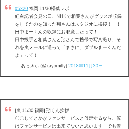
#5×20
福岡 11/30櫻葉レポ
紅白記者会見の日、NHKで相葉さんがグッスポ収録
をしてたのを知った翔さんはスタジオに挨拶！！！
田中まーくんの収録にお邪魔したって！
田中投手と相葉さんと翔さんで携帯で写真撮り、そ
れを嵐メールに送って「まさに、ダブルまーくんだ
よ」って！
— あっきぃ (@kayomiffy)
2018年11月30日
[嵐 11/30 福岡] 翔くん挨拶
〇〇してとかがファンサービスと仮定するなら、僕
はファンサービスは出来てないと思います。でも僕