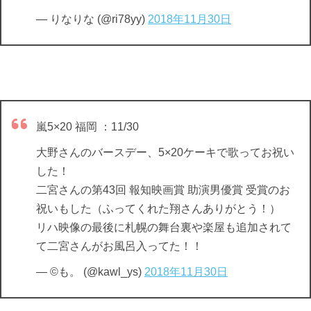
— りなりな (@ri78yy)
2018年11月30日
嵐5×20 福岡 ：11/30
大野さんのバースデー、5×20ケーキで歌ってお祝い
した！
二宮さんの第43回 報知映画賞 助演男優賞 受賞のお
祝いもした（ふってくれた翔さんありがとう！）
リハ映像の最後に札幌の舞台裏や楽屋も追加されて
て二宮さんがお風呂入ってた！！
— ©︎も。 (@kawl_ys)
2018年11月30日