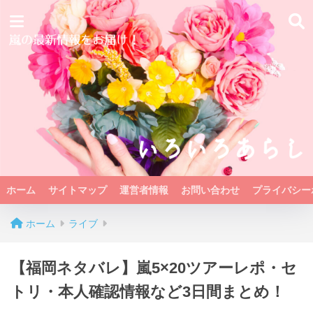
ホーム
サイトマップ
運営者情報
お問い合わせ
プライバシー
ホーム
ライブ
【福岡ネタバレ】嵐5×20ツアーレポ・セ
トリ・本人確認情報など3日間まとめ！