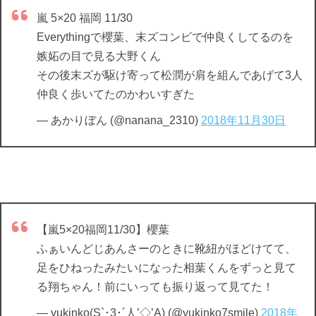
嵐 5×20 福岡 11/30
Everythingで櫻葉、末ズコンビで仲良くしてるのを
嫉妬の目で見る大野くん
その後末ズが駆け寄って松潤が肩を組んであげて3人
仲良く歩いてたのかわいすぎた
— あかりぼん (@nanana_2310)
2018年11月30日
【嵐5×20福岡11/30】櫻葉
ふぁいんどじあんさーのときに靴紐がほどけてて、
足をひねったみたいになった相葉くんをずっと見て
る翔ちゃん！前にいっても振り返って見てた！
— yukinko(S`･3･´人’◇’A) (@yukinko7smile)
2018年