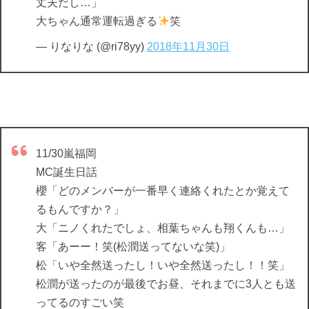
丈夫だし…」
大ちゃん通常運転過ぎる
笑
— りなりな (@ri78yy)
2018年11月30日
11/30嵐福岡
MC誕生日話
櫻「どのメンバーが一番早く連絡くれたとか覚えて
るもんですか？」
大「ニノくれたでしょ、相葉ちゃんも翔くんも…」
客「あーー！笑(松潤送ってないな笑)」
松「いや全然送ったし！いや全然送ったし！！笑」
松潤が送ったのが最後でお昼、それまでに3人とも送
ってるのすごい笑