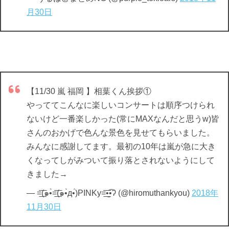
月30日
【11/30 嵐 福岡 】相葉くん挨拶①
やっててこんなに楽しいコンサートは順序つけられ
ないけど一番楽しかった(常にMAXなんだと思うw)皆
さんのおかげで色んな景色を見せてもらいました。
みんなに感謝してます。最初の10年は嵐が急に大き
くなってしがみついて振り落とされないようにして
きました→
— =͟͟͞͞(๑•̀=͟͟͞͞(๑•̀д•́)PINKy=͟͟͞͞•̫͡•ʔ (@hiromuthankyou)
2018年
11月30日