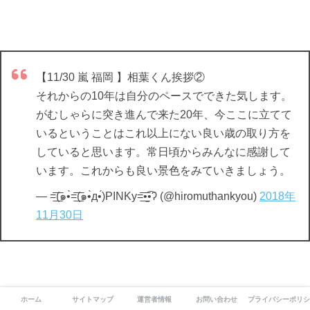
【11/30 嵐 福岡 】相葉くん挨拶②
それからの10年は自分のペースでできた気します。
がむしゃらに突き進んで来た20年、今ここに立てて
いるということはこれ以上にない良い歳の取り方を
していると思います。常日頃からみんなに感謝して
います。これからも良い景色をみていきましょう。
— =͟͟͞͞(๑•̀=͟͟͞͞(๑•̀д•́)PINKy=͟͟͞͞•̫͡•ʔ (@hiromuthankyou)
2018年
11月30日
ホーム
サイトマップ
運営者情報
お問い合わせ
プライバシーポリシ