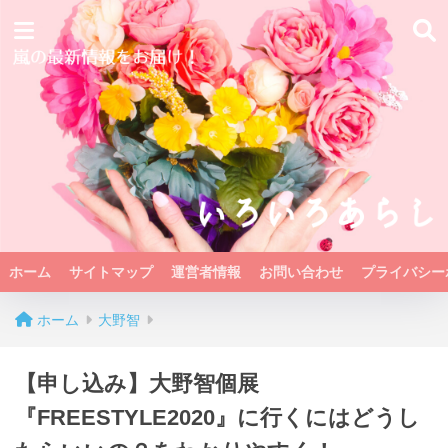
ホーム
サイトマップ
運営者情報
お問い合わせ
プライバシー
ホーム
大野智
【申し込み】大野智個展
『FREESTYLE2020』に行くにはどうし