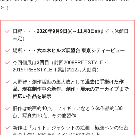
と！
日程・・・
2020年9月9日㈬～11月8日㈰
まで（休館日
未定）
場所・・・
六本木ヒルズ展望台 東京シティービュー
今回個展は
3回目
（前回2008FREESTYLE・
2015FREESTYLEⅡ累計約12万人動員）
大野智・創作活動の集大成として
過去に手掛けた作
品、現在制作中の新作、創作・展示のアーカイブまで
幅広い作品を展示
旧作は絵画約40点、フィギュアなど立体作品約130
点、写真約10点、その他習作
新作は『カイト』ジャケットの絵画、極細ペンの細密
画の大作など絵画をメインに約20点以上