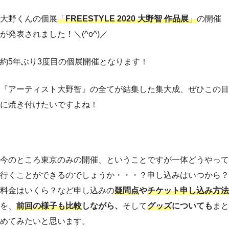
大野くんの個展
「
FREESTYLE 2020 大野智 作品展
」
の開催
が発表されました！＼(^o^)／
約5年ぶり3度目の個展開催となります！
『アーティスト大野智』の全てが結集した集大成、ぜひこの目
に焼き付けたいですよね！
今のところ東京のみの開催、ということですが一体どうやって
行くことができるのでしょうか・・・？申し込みはいつから？
料金はいくら？など申し込みの
疑問点
や
チケット申し込み方法
を、
前回の様子も比較
しながら、
そして
グッズ
についても
まと
めてみたいと思います。