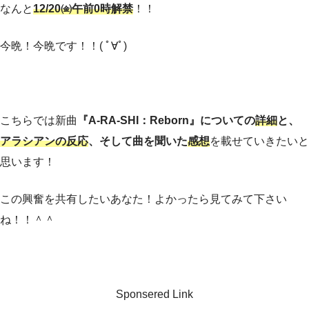
なんと
12/20㈮午前0時解禁
！！
今晩！今晩です！！( ﾟ∀ﾟ)
こちらでは新曲
『A-RA-SHI：Reborn』についての
詳細
と、
アラシアンの反応
、そして曲を聞いた
感想
を載せていきたいと
思います！
この興奮を共有したいあなた！よかったら見てみて下さい
ね！！＾＾
Sponsered Link