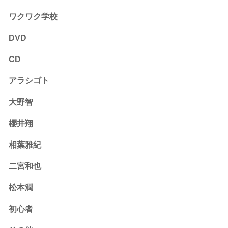
ワクワク学校
DVD
CD
アラシゴト
大野智
櫻井翔
相葉雅紀
二宮和也
松本潤
初心者