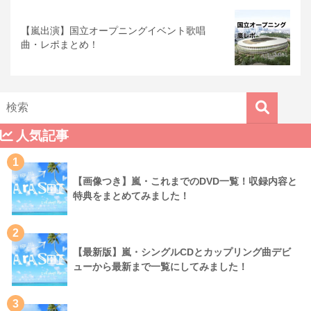
【嵐出演】国立オープニングイベント歌唱
曲・レポまとめ！
人気記事
1
【画像つき】嵐・これまでのDVD一覧！収録内容と
特典をまとめてみました！
2
【最新版】嵐・シングルCDとカップリング曲デビ
ューから最新まで一覧にしてみました！
3