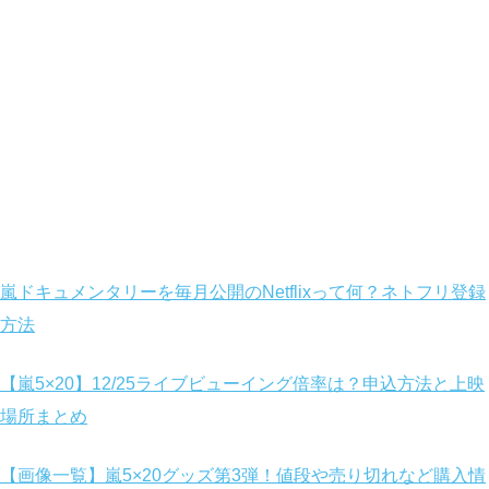
嵐ドキュメンタリーを毎月公開のNetflixって何？ネトフリ登録
方法
【嵐5×20】12/25ライブビューイング倍率は？申込方法と上映
場所まとめ
【画像一覧】嵐5×20グッズ第3弾！値段や売り切れなど購入情