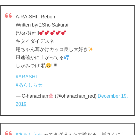
A-RA-SHI : Reborn
Written byにSho Sakurai
(*ﾉωﾉ)ｷｬｰ!!
キタイダイデスネ
翔ちゃん耳かけカッコ良し大好き
風速確かに上がってる
しがみつけ 私
!!!!!
#ARASHI
#あらしらせ
— O-hanachan
(@ohanachan_red)
December 19,
2019
#あらしらせ
ってタグ考えたの誰だろ、嵐さんにし