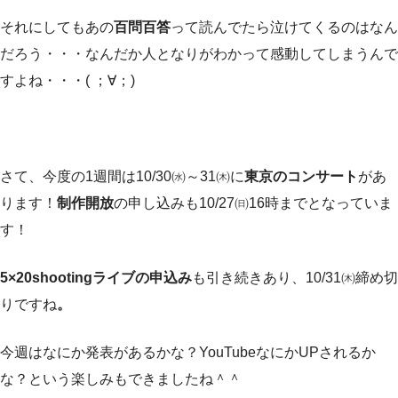
それにしてもあの
百問百答
って読んでたら泣けてくるのはなん
だろう・・・なんだか人となりがわかって感動してしまうんで
すよね・・・( ；∀；)
さて、今度の1週間は10/30㈬～31㈭に
東京のコンサート
があ
ります！
制作開放
の申し込みも10/27㈰16時までとなっていま
す！
5×20shootingライブの申込み
も引き続きあり、10/31㈭締め切
りですね
。
今週はなにか発表があるかな？YouTubeなにかUPされるか
な？という楽しみもできましたね＾＾