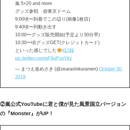
嵐 5×20 and more
グッズ参戦 @東京ドーム
9:00頃〜到着でこの辺り(画像1枚目)
9:40頃〜列動き出す
10:00〜グッズ販売開始(予定より30分早)
10:30〜頃グッズGET(クレジットカード)
といった感じでした
#記録
pic.twitter.com/gF6pPuxVkz
— まつえ改めさき (@zearashikuramen)
October 30,
2019
②嵐公式YouTubeに君と僕が見た風景国立バージョン
の『Monster』がUP！