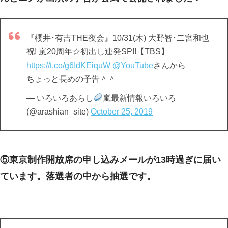
『櫻井･有吉THE夜会』10/31(木) 大野智･二宮和也
祝! 嵐20周年☆初出し連発SP!!【TBS】
https://t.co/g6IdKEiquW
@YouTube
さんから
ちょっと長めの予告＾＾
— いろいろあらし
嵐最新情報いろいろ
(@arashian_site)
October 25, 2019
⑤東京制作開放席の申し込みメールが13時過ぎに届い
ています。落選者の中から抽選です。