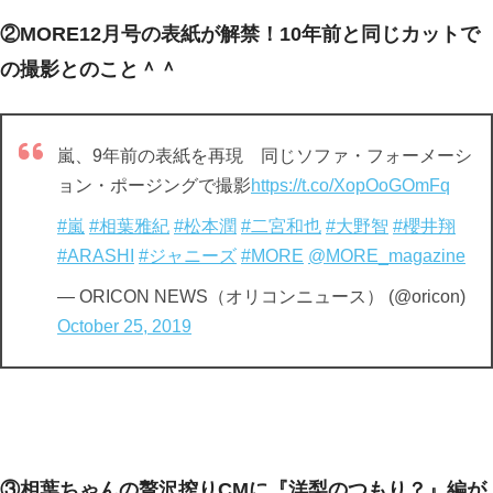
②MORE12月号の表紙が解禁！10年前と同じカットで
の撮影とのこと＾＾
嵐、9年前の表紙を再現 同じソファ・フォーメーシ
ョン・ポージングで撮影
https://t.co/XopOoGOmFq
#嵐
#相葉雅紀
#松本潤
#二宮和也
#大野智
#櫻井翔
#ARASHI
#ジャニーズ
#MORE
@MORE_magazine
— ORICON NEWS（オリコンニュース） (@oricon)
October 25, 2019
③相葉ちゃんの贅沢搾りCMに『洋梨のつもり？』編が