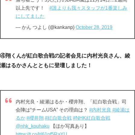
以上先です！
#誰よりも我々スタッフが1番楽しみ
にしてました
— かん つよし (@kankanp)
October 28, 2019
④翔くんが紅白歌合戦の記者会見に内村光良さん、綾
瀬はるかさんとともに登壇しました！
内村光良・綾瀬はるか・櫻井翔、「紅白歌合戦」司
会陣は“チームUSA” その理由は？
#内村光良
#綾瀬は
るか
#櫻井翔
#紅白歌合戦
#NHK紅白歌合戦
@nhk_kouhaku
【ほか写真あり】
https://t.co/H61nf5RaYU