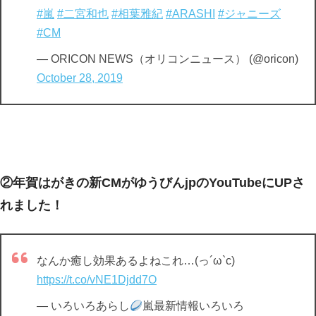
#嵐
#二宮和也
#相葉雅紀
#ARASHI
#ジャニーズ
#CM
— ORICON NEWS（オリコンニュース） (@oricon)
October 28, 2019
②年賀はがきの新CMがゆうびんjpのYouTubeにUPさ
れました！
なんか癒し効果あるよねこれ…(っ´ω`c)
https://t.co/vNE1Djdd7O
— いろいろあらし
嵐最新情報いろいろ