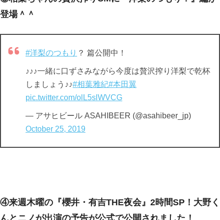
登場＾＾
#洋梨のつもり
？ 篇公開中！
♪♪♪一緒に口ずさみながら今度は贅沢搾り洋梨で乾杯
しましょう♪♪
#相葉雅紀
#本田翼
pic.twitter.com/olL5slWVCG
— アサヒビール ASAHIBEER (@asahibeer_jp)
October 25, 2019
④来週木曜の『櫻井・有吉THE夜会』2時間SP！大野く
んとニノが出演の予告が公式で公開されました！