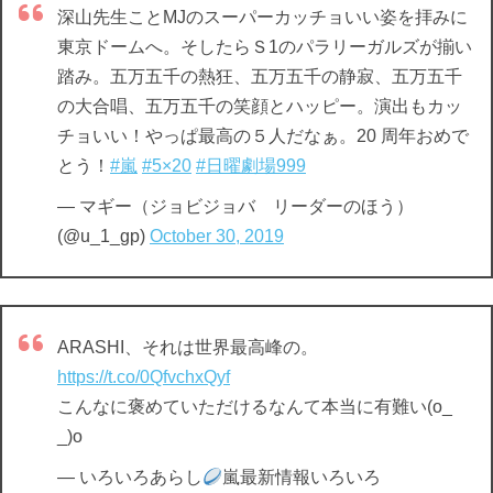
深山先生ことMJのスーパーカッチョいい姿を拝みに
東京ドームへ。そしたらＳ1のパラリーガルズが揃い
踏み。五万五千の熱狂、五万五千の静寂、五万五千
の大合唱、五万五千の笑顔とハッピー。演出もカッ
チョいい！やっぱ最高の５人だなぁ。20 周年おめで
とう！
#嵐
#5×20
#日曜劇場999
— マギー（ジョビジョバ リーダーのほう）
(@u_1_gp)
October 30, 2019
ARASHI、それは世界最高峰の。
https://t.co/0QfvchxQyf
こんなに褒めていただけるなんて本当に有難い(o_
_)o
— いろいろあらし
嵐最新情報いろいろ