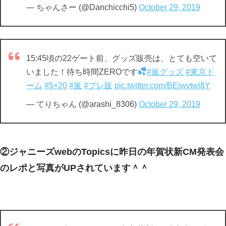
— ちゃんさー (@Danchicchi5)
October 29, 2019
15:45頃の22ゲート前、グッズ販売は、とても空いて
いました！待ち時間ZEROです
#嵐グッズ
#東京ド
ーム
#5×20
#嵐
#プレ販
pic.twitter.com/BEiwvtwl8Y
— てりちゃん (@arashi_8306)
October 29, 2019
②ジャニーズwebのTopicsに昨日の年賀状新CM発表会
のレポと写真がUPされています＾＾