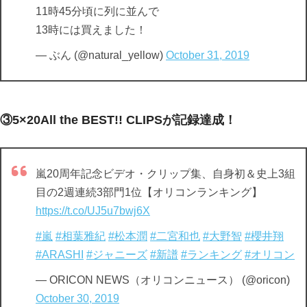
11時45分頃に列に並んで
13時には買えました！
— ぶん (@natural_yellow)
October 31, 2019
③5×20All the BEST!! CLIPSが記録達成！
嵐20周年記念ビデオ・クリップ集、自身初＆史上3組
目の2週連続3部門1位【オリコンランキング】
https://t.co/UJ5u7bwj6X
#嵐
#相葉雅紀
#松本潤
#二宮和也
#大野智
#櫻井翔
#ARASHI
#ジャニーズ
#新譜
#ランキング
#オリコン
— ORICON NEWS（オリコンニュース） (@oricon)
October 30, 2019