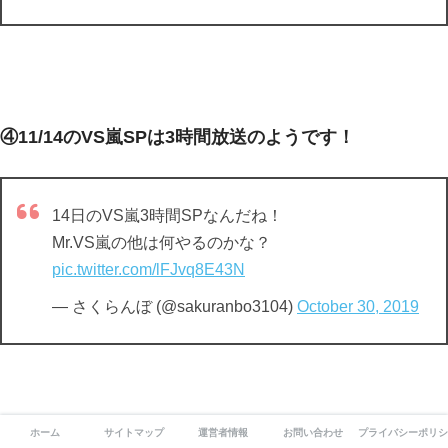
④11/14のVS嵐SPは3時間放送のようです！
14日のVS嵐3時間SPなんだね！
Mr.VS嵐の他は何やるのかな？
pic.twitter.com/lFJvq8E43N
— さくらんぼ (@sakuranbo3104)
October 30, 2019
ホーム
サイトマップ
運営者情報
お問い合わせ
プライバシーポリシ