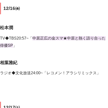
12/16㈮
松本潤
TV◆TBS20:57~「
中居正広の金スマ★中居と熱く語り合った
俳優SP
」
相葉雅紀
ラジオ◆文化放送24:00~「レコメン！アラシリミックス」
12/17㈯