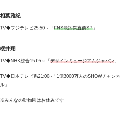
相葉雅紀
TV◆フジテレビ25:50～「
FNS歌謡祭直前SP
」
櫻井翔
TV◆NHK総合15:05～「
デザインミュージアムジャパン
」
TV◆日本テレビ系
21:00~
「
1
億
3000
万人の
SHOW
チャンネ
ル」
※みんなの動物園はお休みです