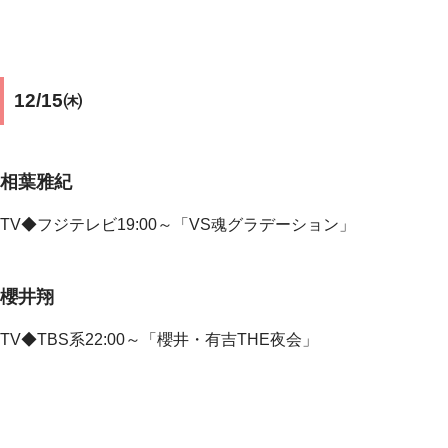
12/15㈭
相葉雅紀
TV◆フジテレビ19:00～「VS魂グラデーション」
櫻井翔
TV◆
TBS系22:00～「櫻井・有吉THE夜会」