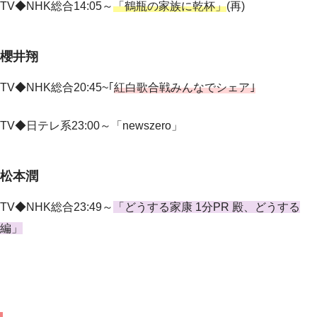
TV◆NHK総合14:05～
「鶴瓶の家族に乾杯」
(再)
櫻井翔
TV◆NHK総合20:45~｢
紅白歌合戦みんなでシェア｣
TV◆
日テレ系23:00～「newszero」
松本潤
TV◆NHK総合23:49～
「どうする家康 1分PR 殿、どうする
編」