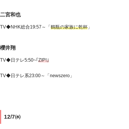
二宮和也
TV◆NHK総合19:57～
「
鶴瓶の家族に乾杯
」
櫻井翔
TV◆日テレ5:50~｢
ZIP!｣
TV◆
日テレ系23:00～「newszero」
12/7㈬