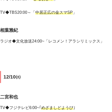
TV◆TBS20:00～
「
中居正広の金スマSP
」
相葉雅紀
ラジオ◆文化放送24:00~「レコメン！アラシリミックス」
12/10㈯
二宮和也
TV◆フジテレビ6:00~｢
めざましどようび
｣