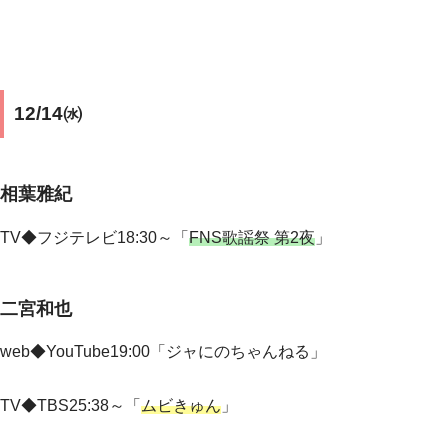
12/14㈬
相葉雅紀
TV◆フジテレビ18:30～「
FNS歌謡祭 第2夜
」
二宮和也
web◆YouTube19:00「ジャにのちゃんねる」
TV◆TBS25:38～「
ムビきゅん
」