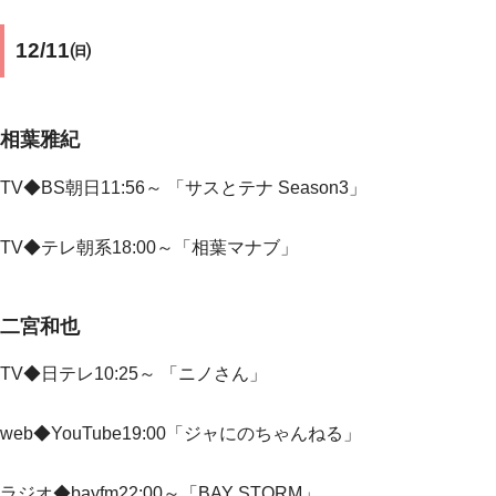
12/11㈰
相葉雅紀
TV◆BS朝日11:56～ 「サスとテナ Season3」
TV◆
テレ朝系18:00～「相葉マナブ」
二宮和也
TV◆
日テレ10:25～ 「ニノさん」
web◆YouTube19:00「ジャにのちゃんねる」
ラジオ◆bayfm22:00～「BAY STORM」