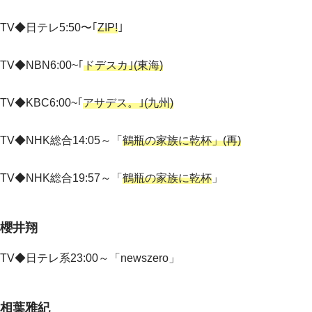
TV◆日テレ
5:50
〜｢
ZIP!
｣
TV◆
NBN6:00~｢
ドデスカ｣
(
東海
)
TV◆
KBC6:00~｢
アサデス。｣
(
九州
)
TV◆NHK総合14:05～
「
鶴瓶の家族に乾杯」(再)
TV◆NHK総合19:57～
「
鶴瓶の家族に乾杯
」
櫻井翔
TV◆
日テレ系23:00～「newszero」
相葉雅紀