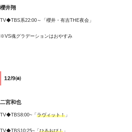
櫻井翔
TV◆
TBS系22:00～「櫻井・有吉THE夜会」
※VS魂グラデーションはおやすみ
12/9㈮
二宮和也
TV◆TBS8:00~
「
ラヴィット！
」
TV◆TBS10:25
~
「
ひるおび！
」