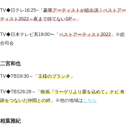
TV◆日テレ16:25~「
豪華アーティストが総出演！ベストアー
ティスト2022～夜まで待てないSP～
」
TV◆日本テレビ系
19:00〜
「
ベストアーティスト2022
」※総
合司会
二宮和也
TV◆TBS9:30～「
王様のブランチ
」
TV◆TBS26:28～「
映画『ラーゲリより愛を込めて』ナビ 奇
跡をつないだ仲間との絆
」※他の地域は
こちら
相葉雅紀