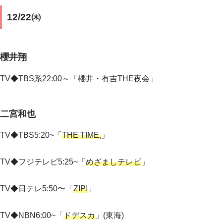
12/22㈭
櫻井翔
TV◆
TBS系22:00～「櫻井・有吉THE夜会」
二宮和也
TV◆
TBS5:20~「
THE TIME,
」
TV◆フジテレビ
5:25~「
めざましテレビ
」
TV◆日テレ
5:50
〜「
ZIP!
」
TV◆
NBN6:00~「
ドデスカ
」
(
東海
)