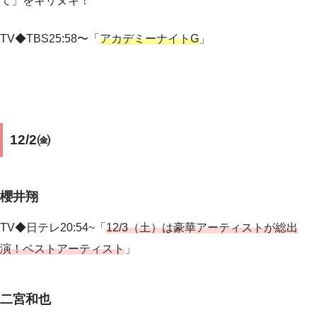
て」をキリヌキ！
TV◆TBS25:58〜「
アカデミーナイトG
」
12/2㈮
櫻井翔
TV◆日テレ20:54~「
12/3（土）は豪華アーティストが総出
演！ベストアーティスト
」
二宮和也