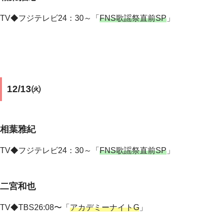
TV◆フジテレビ24：30～「
FNS歌謡祭直前SP
」
12/13㈫
相葉雅紀
TV◆フジテレビ24：30～「
FNS歌謡祭直前SP
」
二宮和也
TV◆TBS26:08〜「
アカデミーナイトG
」