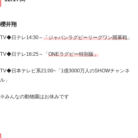
櫻井翔
TV◆日テレ14:30～
「ジャパンラグビーリーグワン開幕戦
」
TV◆日テレ16:25～「
ONEラグビー特別版」
TV◆日本テレビ系
21:00~
「
1
億
3000
万人の
SHOW
チャンネ
ル」
※みんなの動物園はお休みです