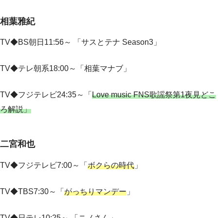
相葉雅紀
TV◆BS朝日11:56～ 「サスとテナ Season3」
TV◆
テレ朝系18:00～「相葉マナブ」
TV◆フジテレビ24:35～「
Love music FNS歌謡祭第1夜見どこ
ろ解説」
二宮和也
TV◆フジテレビ7:00～「
ボクらの時代
」
TV◆TBS7:30～「
がっちりマンデー
」
TV◆
日テレ10:25～ 「ニノさん」