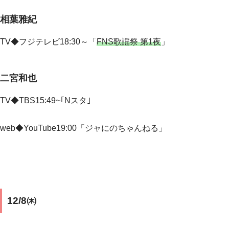
相葉雅紀
TV◆フジテレビ18:30～「
FNS歌謡祭 第1夜
」
二宮和也
TV◆TBS15:49~｢Nスタ｣
web◆YouTube19:00「ジャにのちゃんねる」
12/8㈭