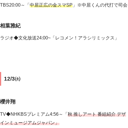
TBS20:00～
「
中居正広の金スマSP
」※中居くんの代打で司会
相葉雅紀
ラジオ◆文化放送24:00~「レコメン！アラシリミックス」
12/3㈯
櫻井翔
TV◆NHKBSプレミアム4:56～「
秋 推しアート 番組紹介 デザ
インミュージアムジャパン」