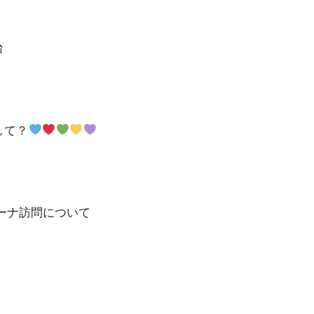
始
して？
※ガーナ訪問について