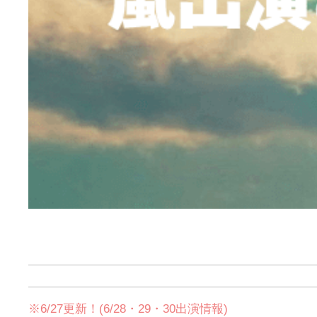
※6/27更新！(6/28・29・30出演情報)