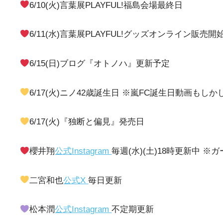
6/10(火)言葉展PLAYFUL!福島会場最終日
6/11(水)言葉展PLAYFUL!グッズオンライン販売開
6/15(日)ブログ『オトノハ』更新予定
6/17(火)ニノ42歳誕生日 ※嵐FC誕生日動画もしか
6/17(火)『独断と偏見』発売日
櫻井翔
公式Instagram
毎週(水)(土)18時更新中 
二宮和也
公式X
毎日更新
松本潤
公式Instagram
不定期更新