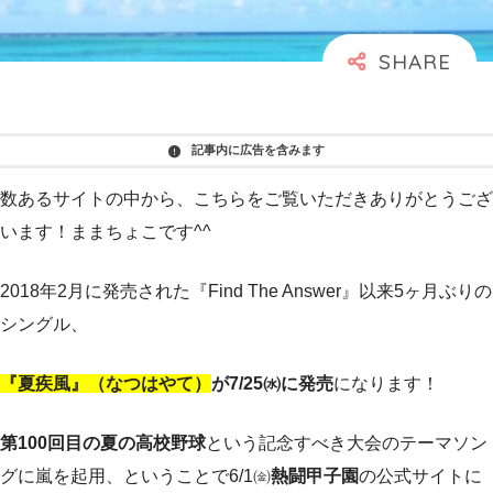
記事内に広告を含みます
数あるサイトの中から、こちらをご覧いただきありがとうござ
います！ままちょこです^^
2018年2月に発売された『Find The Answer』以来5ヶ月ぶりの
シングル、
『夏疾風』（なつはやて）
が7/25㈬に発売
になります！
第100回目の夏の高校野球
という記念すべき大会のテーマソン
グに嵐を起用、ということで6/1㈮
熱闘甲子園
の公式サイトに