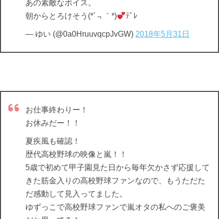
あの素敵なボイス。
朝からとろけそう(*´﹃｀*)
ﾃﾞﾚ
— ゆい (@0a0HruuvqcpJvGW)
2018年5月31日
お仕事終わりー！
お休みだー！！
夏疾風も確認！
歴代高校野球の映像と嵐！！
5歳で初めて甲子園見た日から毎年欠かさず応援して
きた筋金入りの高校野球ファンなので、もうただた
だ感動して見入ってました。
ゆずっこで高校野球ファンで嵐オタの私へのご褒美