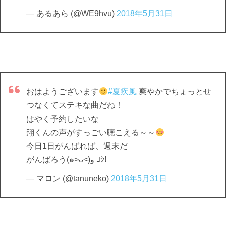
— あるあら (@WE9hvu)
2018年5月31日
おはようございます
#夏疾風
爽やかでちょっとせ
つなくてステキな曲だね！
はやく予約したいな
翔くんの声がすっごい聴こえる～～
今日1日がんばれば、週末だ
がんばろう(๑˃̵ᴗ˂̵)و ﾖｼ!
— マロン (@tanuneko)
2018年5月31日