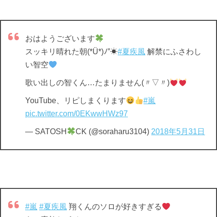
おはようございます
スッキリ晴れた朝(*Ü*)ﾉ”☀
#夏疾風
解禁にふさわし
い智空
歌い出しの智くん…たまりません(〃▽〃)
YouTube、リピしまくります
#嵐
pic.twitter.com/0EKwwHWz97
— SATOSH
CK (@soraharu3104)
2018年5月31日
#嵐
#夏疾風
翔くんのソロが好きすぎる