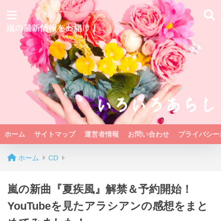
ホーム
サイトマップ
運営者情報
お問い合わせ
プライバシー
ホーム
CD
嵐の新曲『夏疾風』解禁＆予約開始！
YouTubeを見たアラシアンの感想をまと