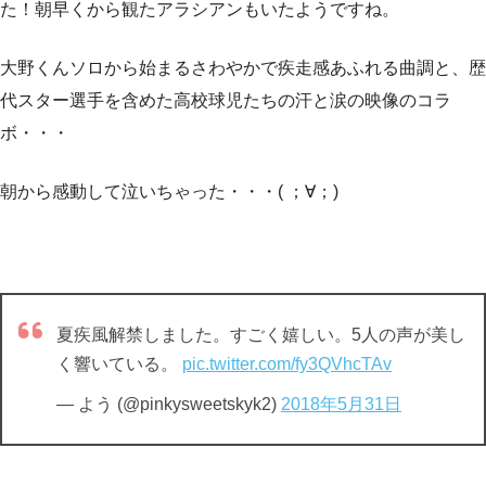
た！朝早くから観たアラシアンもいたようですね。
大野くんソロから始まるさわやかで疾走感あふれる曲調と、歴
代スター選手を含めた高校球児たちの汗と涙の映像のコラ
ボ・・・
朝から感動して泣いちゃった・・・( ；∀；)
夏疾風解禁しました。すごく嬉しい。5人の声が美し
く響いている。
pic.twitter.com/fy3QVhcTAv
— よう (@pinkysweetskyk2)
2018年5月31日